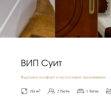
ВИП Суит
Върховен комфорт и ексклузивно преживяване
2
155 m
2 Гости
1 Легло