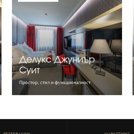
Делукс Джуниър
Суит
Простор, стил и функционалност
Научете повече
РЕЗЕРВАЦИИ
МАРКЕТИНГ