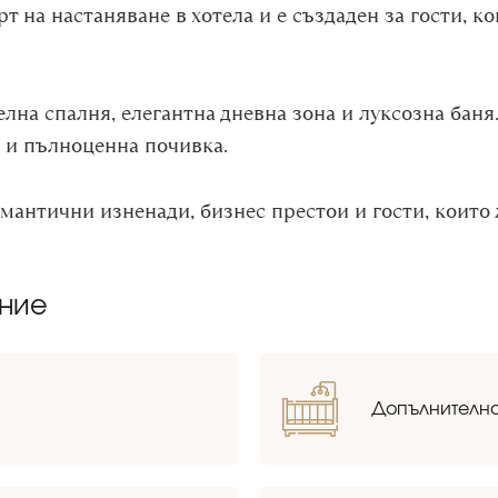
т на настаняване в хотела и е създаден за гости, к
на спалня, елегантна дневна зона и луксозна баня. 
 и пълноценна почивка.
мантични изненади, бизнес престои и гости, които 
ение
Допълнително