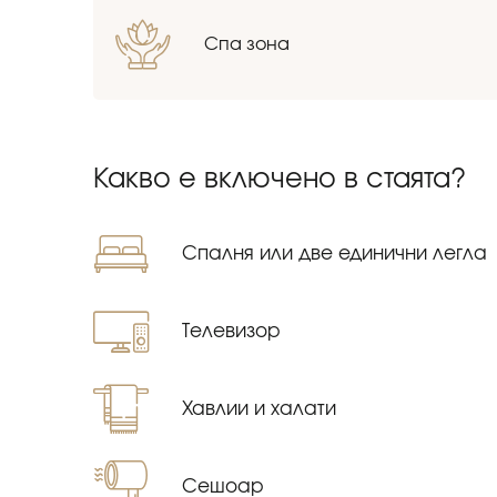
Спа зона
Какво е включено в стаята?
Спалня или две единични легла
Tелевизор
Хавлии и халати
Сешоар