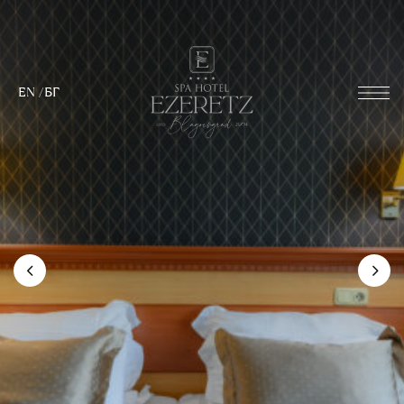
EN
/
БГ