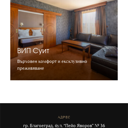
ВИП Суит
Върховен комфорт и ексклузивно
преживяване
Научете повече
АДРЕС
гр. Благоеград, бул. “Пейо Яворов” № 36