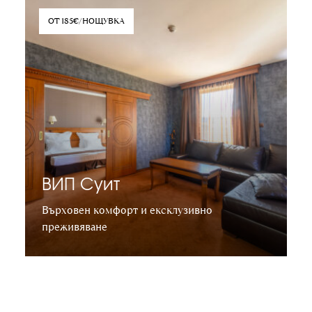
ОТ 185€/НОЩУВКА
ВИП Суит
Върховен комфорт и ексклузивно
преживяване
Научете повече