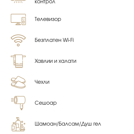
контрол
Tелевизор
Безплатен Wi-Fi
Хавлии и халати
Чехли
Сешоар
Шамоан/Балсам/Душ гел