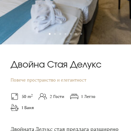
Двойна Стая Делукс
Повече пространство и елегантност
2
50 m
2 Гости
1 Легло
1 Баня
Двойната Делукс стая предлага разширено