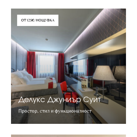
ОТ 125€/НОЩУВКА
Делукс Джуниър Суит
Простор, стил и функционалност
Научете повече