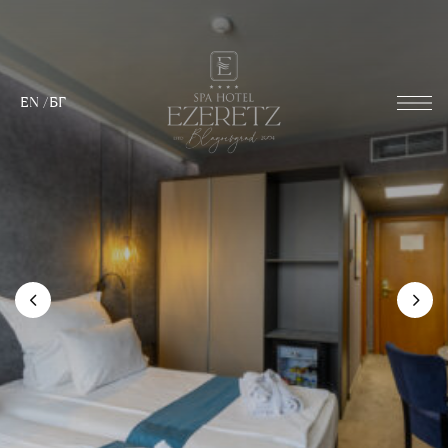
EN
/
БГ