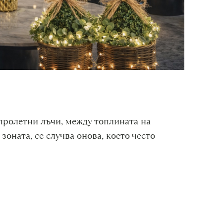
пролетни лъчи, между топлината на
оната, се случва онова, което често