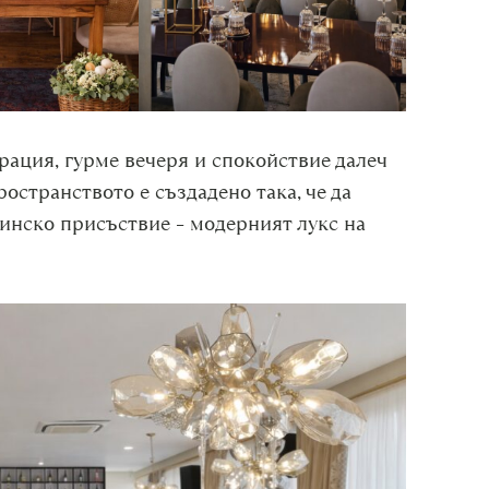
орация, гурме вечеря и спокойствие далеч
ространството е създадено така, че да
инско присъствие – модерният лукс на