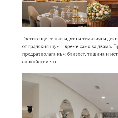
Гостите ще се насладят на тематична дек
от градския шум – време само за двама. П
предразполага към близост, тишина и ист
спокойствието.