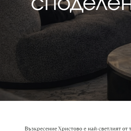
споделен
Възкресение Христово е най-светлият от т