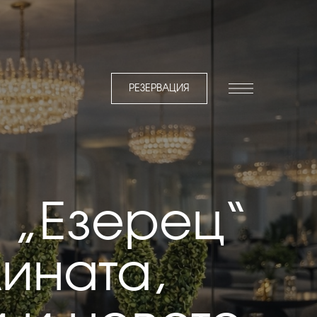
РЕЗЕРВАЦИЯ
 „Езерец“
лината,