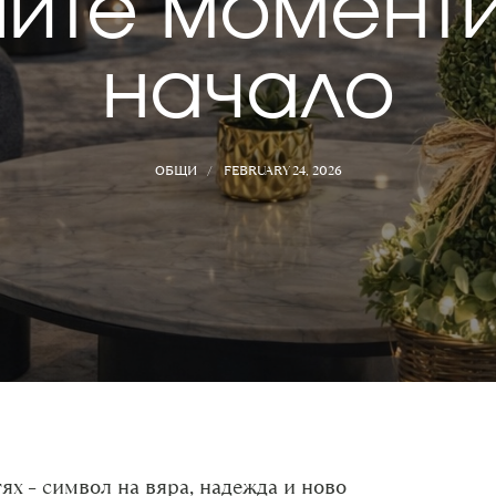
ите моменти
начало
ОБЩИ
FEBRUARY 24, 2026
ях – символ на вяра, надежда и ново