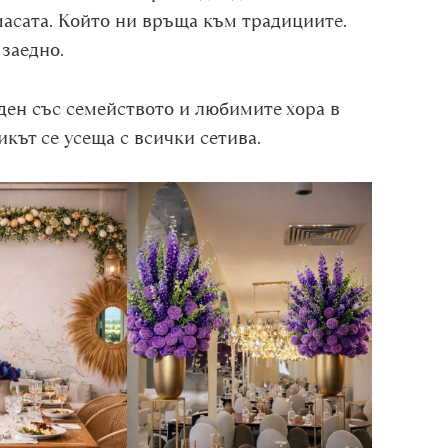
масата. Който ни връща към традициите.
заедно.
ден със семейството и любимите хора в
икът се усеща с всички сетива.