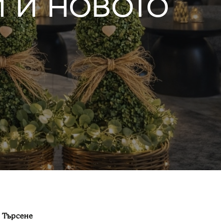
 и новото
Търсене