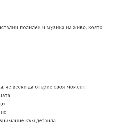
истални полилеи и музика на живо, която
, че всеки да открие своя момент:
цата
ди
ние
 внимание към детайла