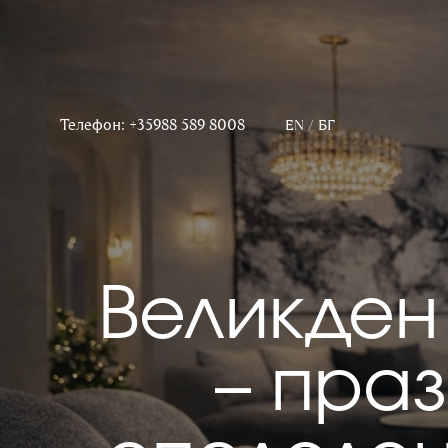
Телефон: +35988 589 8008
EN
/
БГ
Великден
– праз