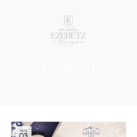
EN
/
БГ
Новини
AUG
03