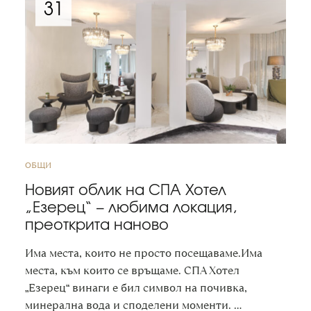
31
ОБЩИ
Новият облик на СПА Хотел
„Езерец“ – любима локация,
преоткрита наново
Има места, които не просто посещаваме.Има
места, към които се връщаме. СПА Хотел
„Езерец“ винаги е бил символ на почивка,
минерална вода и споделени моменти. …