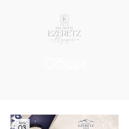
EN
/
БГ
Общи
AUG
03