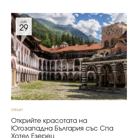
JUN
29
ОБЩИ
Открийте красотата на
Югозападна България със Спа
Хотел Езерец