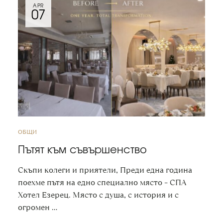
APR
07
ОБЩИ
Пътят към съвършенство
Скъпи колеги и приятели, Преди една година
поехме пътя на едно специално място – СПА
Хотел Езерец. Място с душа, с история и с
огромен …