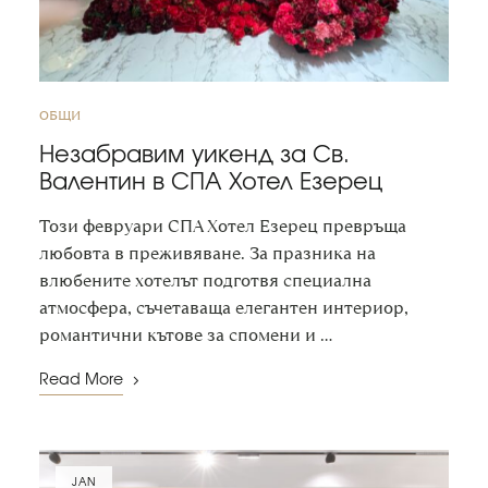
ОБЩИ
Незабравим уикенд за Св.
Валентин в СПА Хотел Езерец
Този февруари СПА Хотел Езерец превръща
любовта в преживяване. За празника на
влюбените хотелът подготвя специална
атмосфера, съчетаваща елегантен интериор,
романтични кътове за спомени и …
Read More
JAN