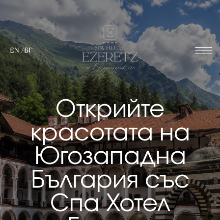
EN
/
БГ
Открийте
красотата на
Югозападна
България със
Спа Хотел