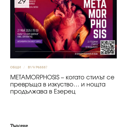
29
ОБЩИ
BY
WP68887
METAMORPHOSIS – когато стилът се
превръща в изкуство… и нощта
продължава в Езерец
Търсене