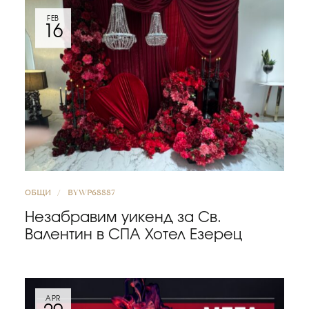
FEB
16
ОБЩИ
BY
WP68887
Незабравим уикенд за Св.
Валентин в СПА Хотел Езерец
APR