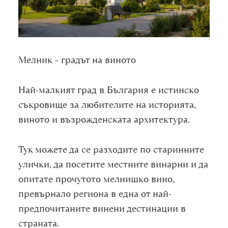
Мелник – градът на виното
Най-малкият град в България е истинско
съкровище за любителите на историята,
виното и възрожденската архитектура.
Тук можете да се разходите по старинните
улички, да посетите местните винарни и да
опитате прочутото мелнишко вино,
превърнало региона в една от най-
предпочитаните винени дестинации в
страната.