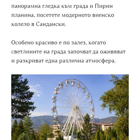
панорамна гледка към града и Пирин
планина, посетете модерното виенско
колело в Сандански.
Особено красиво е по залез, когато
светлините на града започват да оживяват
и разкриват една различна атмосфера.