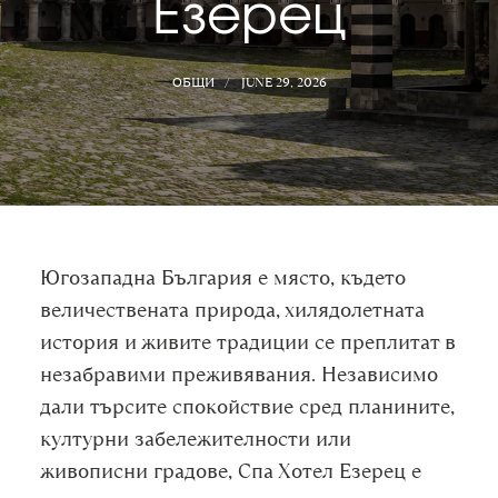
Езерец
ОБЩИ
JUNE 29, 2026
Югозападна България е място, където
величествената природа, хилядолетната
история и живите традиции се преплитат в
незабравими преживявания. Независимо
дали търсите спокойствие сред планините,
културни забележителности или
живописни градове, Спа Хотел Езерец е