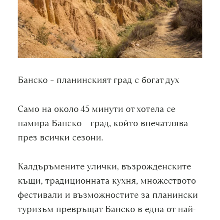
Банско – планинският град с богат дух
Само на около 45 минути от хотела се
намира Банско – град, който впечатлява
през всички сезони.
Калдъръмените улички, възрожденските
къщи, традиционната кухня, множеството
фестивали и възможностите за планински
туризъм превръщат Банско в една от най-