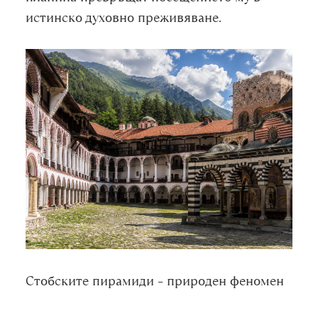
истинско духовно преживяване.
Стобските пирамиди – природен феномен