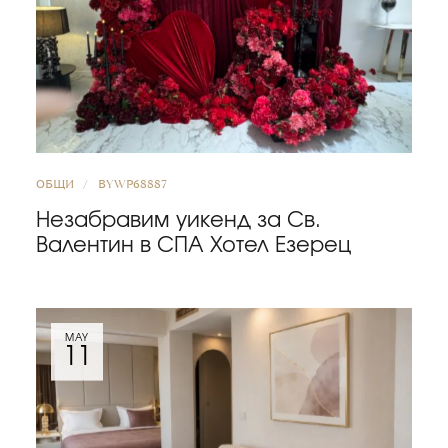
ОБЩИ
BY
WP68887
Незабравим уикенд за Св.
Валентин в СПА Хотел Езерец
MAY
11