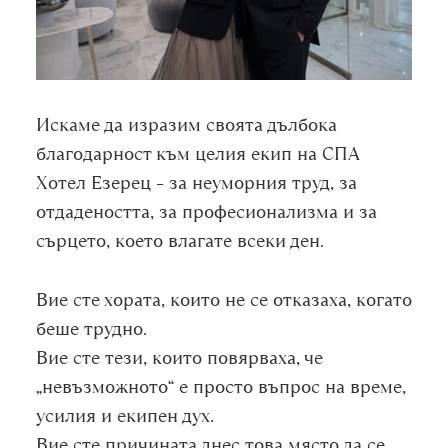
Искаме да изразим своята дълбока
благодарност към целия екип на СПА
Хотел Езерец – за неуморния труд, за
отдадеността, за професионализма и за
сърцето, което влагате всеки ден.
Вие сте хората, които не се отказаха, когато
беше трудно.
Вие сте тези, които повярваха, че
„невъзможното“ е просто въпрос на време,
усилия и екипен дух.
Вие сте причината днес това място да се