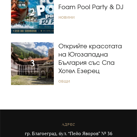
Foam Pool Party & DJ
НОВИНИ
Открийте красотата
на Югозападна
България със Спа
Хотел Езерец
ОБЩИ
АДРЕС
гр. Благоеград, бул. “Пейо Яворов” № 36