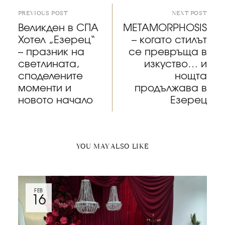
PREVIOUS POST
NEXT POST
Великден в СПА
METAMORPHOSIS
Хотел „Езерец“
– когато стилът
– празник на
се превръща в
светлината,
изкуство… и
споделените
нощта
моменти и
продължава в
новото начало
Езерец
YOU MAY ALSO LIKE
FEB
16