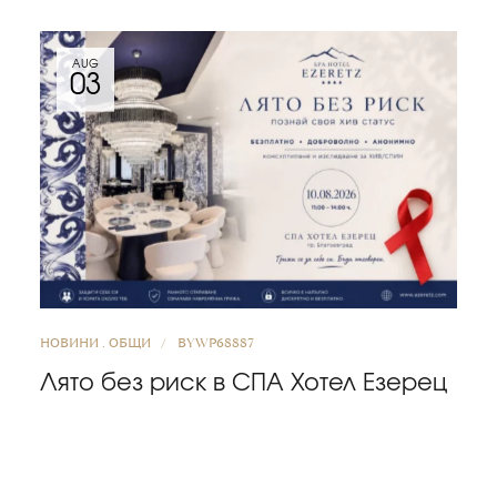
AUG
03
НОВИНИ
ОБЩИ
BY
WP68887
Лято без риск в СПА Хотел Езерец