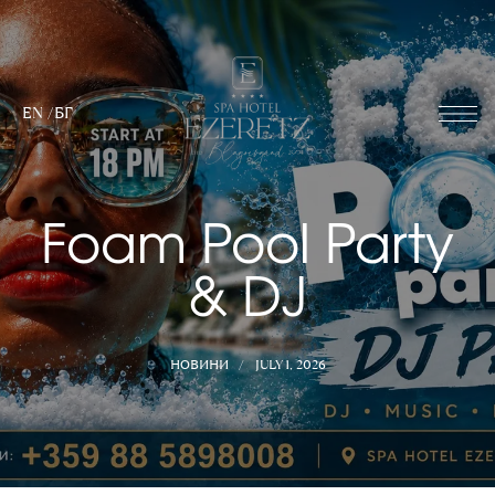
EN
/
БГ
Foam Pool Party
& DJ
НОВИНИ
JULY 1, 2026